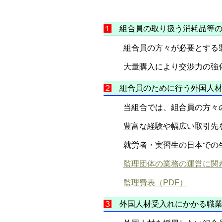
１
組合員の取り扱う消耗品等の
組合員の方々が必要とする
大量購入により交渉力の強
２
組合員のために行う外国人材
当組合では、組合員の方々
豊富な経験や幅広い取引先
就労者・実習生の日本での
監理団体の業務の運営に関わ
監理費表（PDF）
３
外国人材受入れにかかる職業