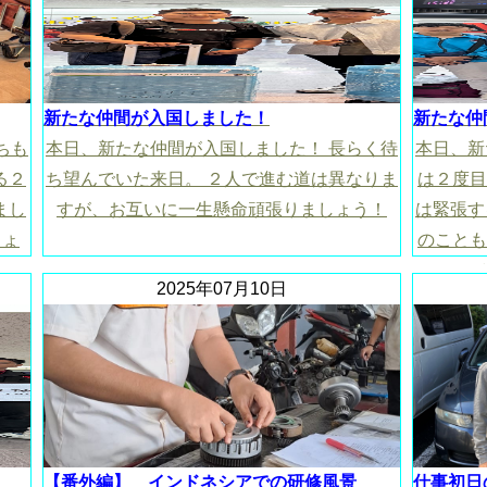
新たな仲間が入国しました！
新たな仲
ちも
本日、新たな仲間が入国しました！ 長らく待
本日、新
る２
ち望んでいた来日。 ２人で進む道は異なりま
は２度目
まし
すが、お互いに一生懸命頑張りましょう！
は緊張す
しょ
のことも
2025年07月10日
【番外編】 インドネシアでの研修風景
仕事初日