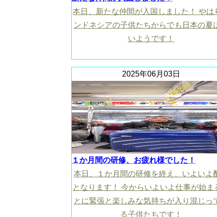
本日、新たな仲間が入国しました！ やは
ンドネシアの子供たちからでも日本の夏
いようです！
2025年06月03日
１か月間の研修、お疲れ様でした！
本日、１か月間の研修を終え、いよいよ
となります！ 今からいよいよ仕事が始ま
とに緊張と楽しみな気持ちが入り混じっ
る子供たちです！