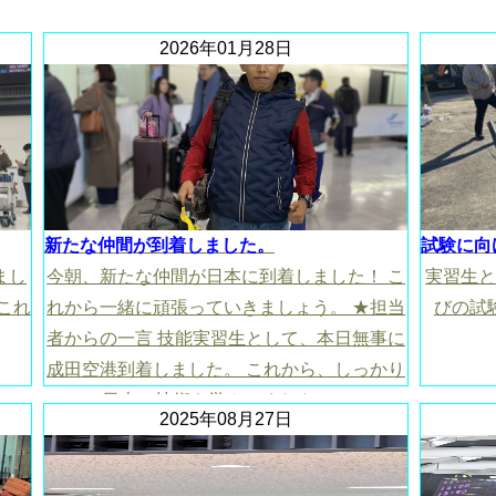
2026年01月28日
新たな仲間が到着しました。
試験に向
まし
今朝、新たな仲間が日本に到着しました！ こ
実習生と
これ
れから一緒に頑張っていきましょう。 ★担当
びの試
者からの一言 技能実習生として、本日無事に
成田空港到着しました。 これから、しっかり
日本の技術を学んでください。
2025年08月27日