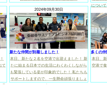
について
2024年09月30日
https://
新たな仲間が到着しました！
多くの仲
！
本日、新たな２名を空港で出迎えました！ 新
本日、新
出て
たに始まる日本での生活にわくわくしながら
空港で食
も緊張している姿が印象的でした！ 私たちも
サポートしますので、一生懸命頑張りましょ
か月
う！
いま