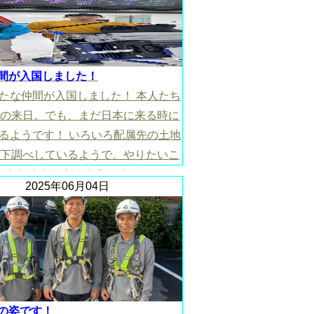
間が入国しました！
たな仲間が入国しました！ 本人たち
の来日。でも、まだ日本に来る時に
るようです！ いろいろ配属先の土地
下調べしているようで、やりたいこ
ともたくさんあるようです！
2025年06月04日
の姿です！