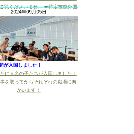
ご覧くださいませ。 ★特定技能外国
2024年09月05日
人 ◎農業
drive.google.com/file/d/1NfGRA2ogxaVm0JmjKmHFQTvTC_Bzo
usp=drive_link
間が入国しました！
たに６名の子たちが入国しました！
事を取ってからそれぞれの職場に向
かいます！