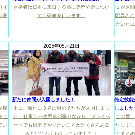
りイ
合格者は日本に来日する前に専門分野につい
１か月間
は暑
ても研修を行います。
配属され
だいたユ
2025年05月21日
新たに仲間が入国しました！
特定技能
配属
本日、新たに３名の男の子たちが入国しまし
しました
るこ
た！ 仕事も一生懸命頑張りながら、プライベ
この度、
てい
ートでも日本でやりたいことがたくさんある
たしまし
みたいでわくわくしていました！
てまとめ