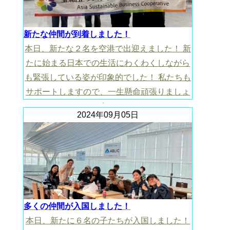
新たな仲間が到着しました！
本日、新たな２名を空港で出迎えました！ 新
たに始まる日本での生活にわくわくしながら
も緊張している姿が印象的でした！ 私たちも
サポートしますので、一生懸命頑張りましょ
う！
2024年09月05日
多くの仲間が入国しました！
本日、新たに６名の子たちが入国しました！