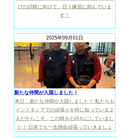
びの試験に向けて、日々練習に励んでいま
す！
2025年09月01日
新たな仲間が入国しました！
本日、新たな仲間が入国しました！ 私たちも
インドネシアでの頑張りを特に知っている２
人だからこそ、この時を心待ちにしていまし
た！ 日本でも一生懸命頑張っていきましょ
う！