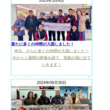
2025年5月4日
人 ◎農業
https://drive.google.com/file/d/1NfGRA2ogxaVm0Jmj
usp=drive_link
新たに多くの仲間が入国しました！
本日、さらに多くの仲間が入国しました！
今から１週間の研修を経て、実践の場に出て
いきます！
まだまだ初々しさもありますが、この１か月
2024年09月30日
間でより大人の顔になることを期待していま
す！