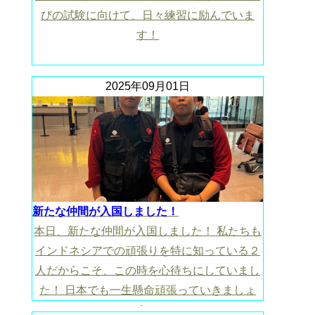
びの試験に向けて、日々練習に励んでいま
す！
2025年09月01日
新たな仲間が入国しました！
本日、新たな仲間が入国しました！ 私たちも
インドネシアでの頑張りを特に知っている２
人だからこそ、この時を心待ちにしていまし
た！ 日本でも一生懸命頑張っていきましょ
う！