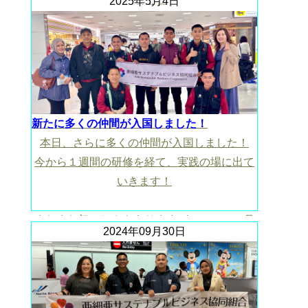
2025年5月4日
人 ◎農業
https://drive.google.com/file/d/1NfGRA2ogxaVm0Jmj
usp=drive_link
新たに多くの仲間が入国しました！
本日、さらに多くの仲間が入国しました！
今から１週間の研修を経て、実践の場に出て
いきます！
まだまだ初々しさもありますが、この１か月
2024年09月30日
間でより大人の顔になることを期待していま
す！