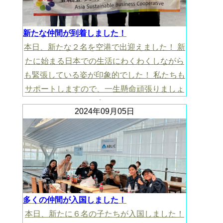
新たな仲間が到着しました！
本日、新たな２名を空港で出迎えました！ 新
たに始まる日本での生活にわくわくしながら
も緊張している姿が印象的でした！ 私たちも
サポートしますので、一生懸命頑張りましょ
う！
2024年09月05日
多くの仲間が入国しました！
本日、新たに６名の子たちが入国しました！