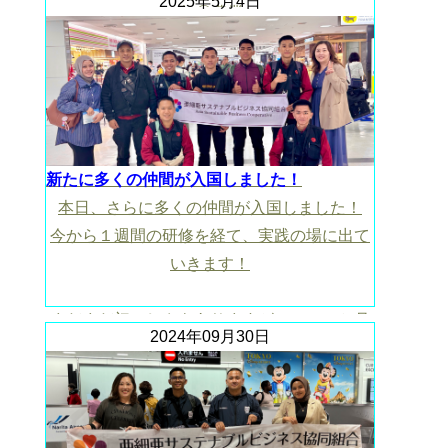
2025年5月4日
人 ◎農業
https://drive.google.com/file/d/1NfGRA2ogxaVm0Jmj
usp=drive_link
新たに多くの仲間が入国しました！
本日、さらに多くの仲間が入国しました！
今から１週間の研修を経て、実践の場に出て
いきます！
まだまだ初々しさもありますが、この１か月
2024年09月30日
間でより大人の顔になることを期待していま
す！