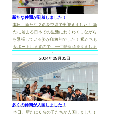
新たな仲間が到着しました！
本日、新たな２名を空港で出迎えました！ 新
たに始まる日本での生活にわくわくしながら
も緊張している姿が印象的でした！ 私たちも
サポートしますので、一生懸命頑張りましょ
う！
2024年09月05日
多くの仲間が入国しました！
本日、新たに６名の子たちが入国しました！