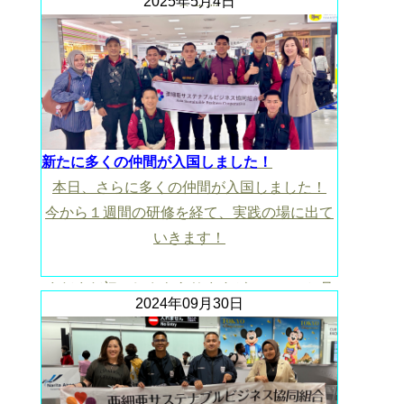
2025年5月4日
人 ◎農業
https://drive.google.com/file/d/1NfGRA2ogxaVm0Jmj
usp=drive_link
新たに多くの仲間が入国しました！
本日、さらに多くの仲間が入国しました！
今から１週間の研修を経て、実践の場に出て
いきます！
まだまだ初々しさもありますが、この１か月
2024年09月30日
間でより大人の顔になることを期待していま
す！