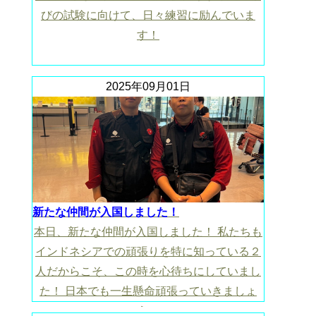
びの試験に向けて、日々練習に励んでいま
す！
2025年09月01日
新たな仲間が入国しました！
本日、新たな仲間が入国しました！ 私たちも
インドネシアでの頑張りを特に知っている２
人だからこそ、この時を心待ちにしていまし
た！ 日本でも一生懸命頑張っていきましょ
う！