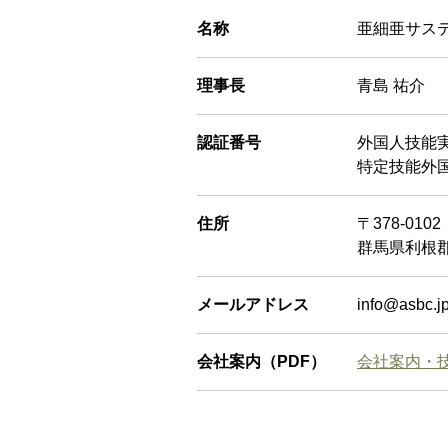
名称
亜細亜サス
理事長
青島 祐介
認証番号
外国人技能
特定技能外国
住所
〒378-0102
群馬県利根郡
メールアドレス
info@asbc.j
会社案内（PDF）
会社案内・